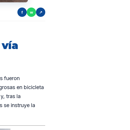
f
w
↗
 vía
s fueron
grosas en bicicleta
y, tras la
 se instruye la