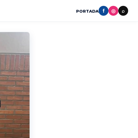
f
◎
⌕
PORTADA