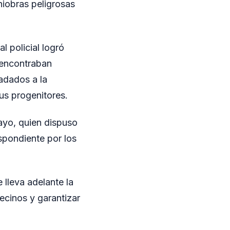
niobras peligrosas
l policial logró
e encontraban
adados a la
us progenitores.
ayo, quien dispuso
espondiente por los
 lleva adelante la
vecinos y garantizar