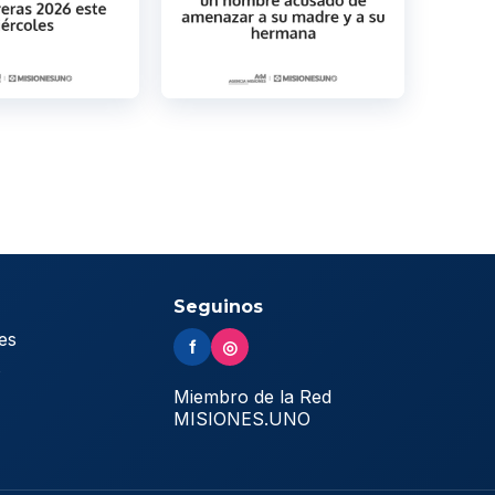
Seguinos
es
f
◎
s
Miembro de la Red
MISIONES.UNO