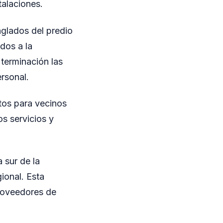
talaciones.
nglados del predio
dos a la
terminación las
ersonal.
ctos para vecinos
os servicios y
 sur de la
ional. Esta
proveedores de