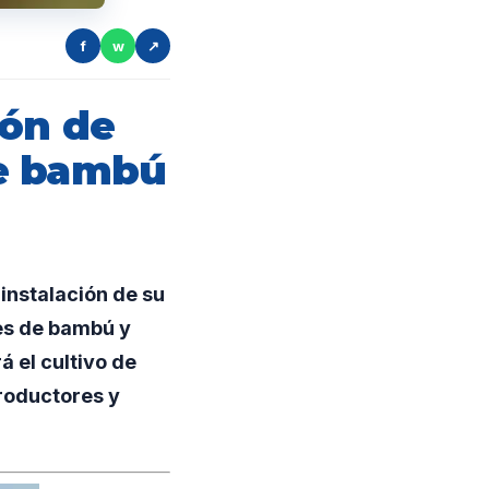
f
w
↗
ión de
de bambú
nstalación de su
les de bambú y
 el cultivo de
roductores y