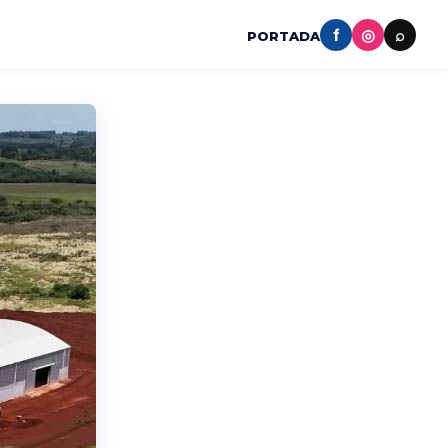
f
◎
⌕
PORTADA