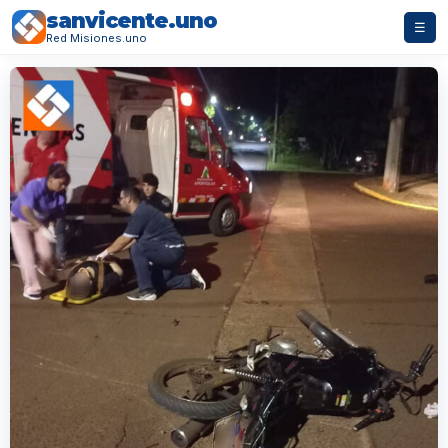
sanvicente.uno
☰
Red Misiones.uno