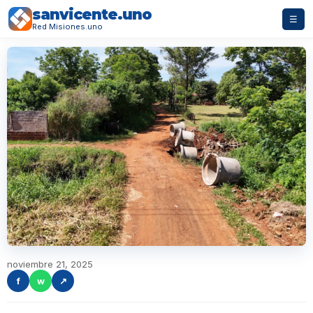
sanvicente.uno
☰
Red Misiones.uno
noviembre 21, 2025
f
w
↗