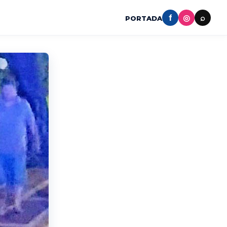
f
◎
⌕
PORTADA