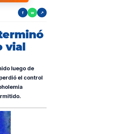
f
w
↗
 terminó
 vial
ido luego de
erdió el control
coholemia
rmitido.