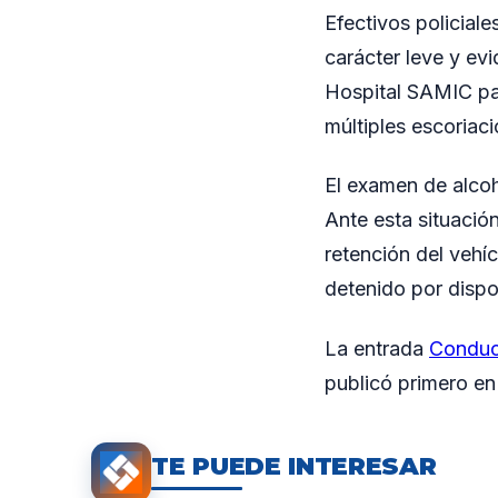
Efectivos policiale
carácter leve y evi
Hospital SAMIC par
múltiples escoriac
El examen de alcoh
Ante esta situación
retención del vehí
detenido por dispos
La entrada
Conducí
publicó primero e
TE PUEDE INTERESAR