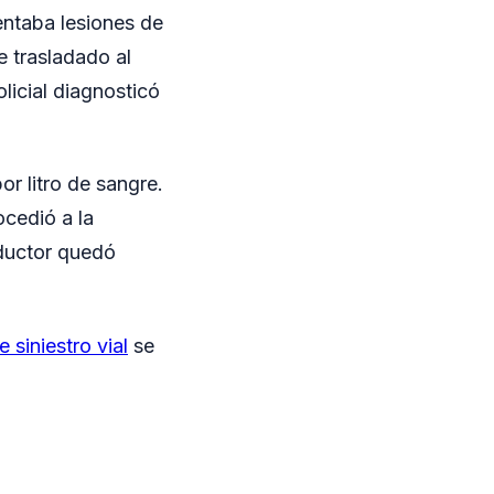
sentaba lesiones de
e trasladado al
licial diagnosticó
r litro de sangre.
ocedió a la
nductor quedó
 siniestro vial
se