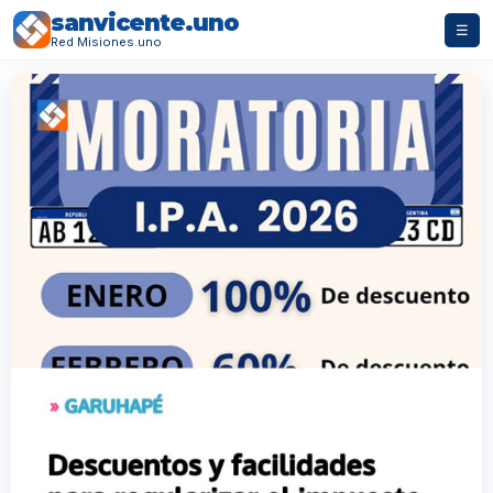
sanvicente.uno
☰
Red Misiones.uno