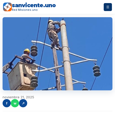
sanvicente.uno
☰
Red Misiones.uno
noviembre 21, 2025
f
w
↗