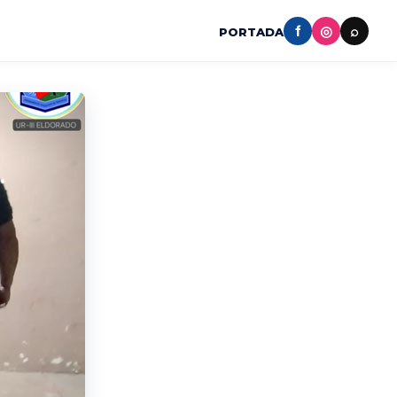
f
◎
⌕
PORTADA