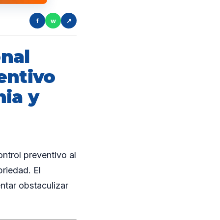
f
w
↗
nal
entivo
mia y
trol preventivo al
briedad. El
ntar obstaculizar