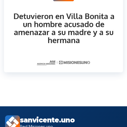
sanvicente.uno
Red Misiones.uno