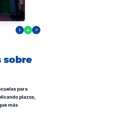
f
w
↗
s sobre
scuelas para
plicando plazos,
 que más