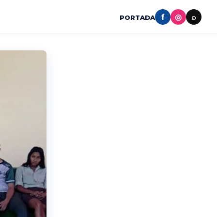
f
◎
⌕
PORTADA