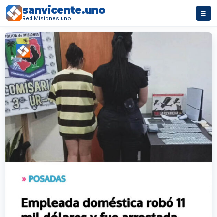
sanvicente.uno
☰
Red Misiones.uno