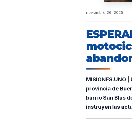
noviembre 26, 2025
ESPERA
motocic
abandon
MISIONES.UNO | U
provincia de Bue
barrio San Blas d
instruyen las act