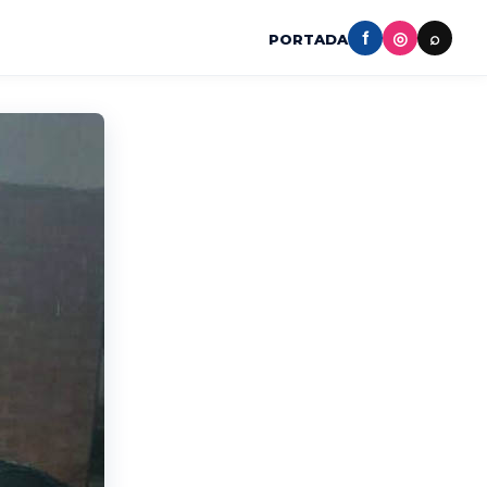
f
◎
⌕
PORTADA