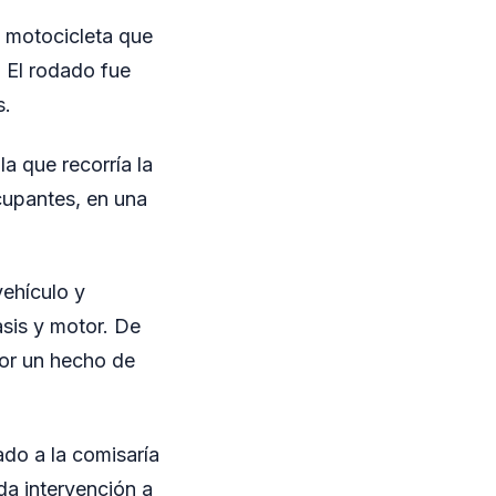
a motocicleta que
. El rodado fue
s.
a que recorría la
cupantes, en una
vehículo y
asis y motor. De
por un hecho de
ado a la comisaría
da intervención a