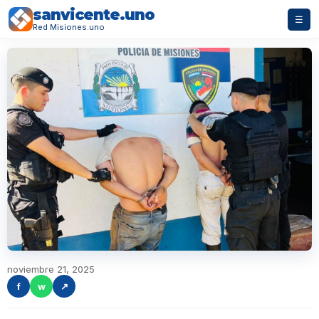
sanvicente.uno
☰
Red Misiones.uno
noviembre 21, 2025
f
w
↗