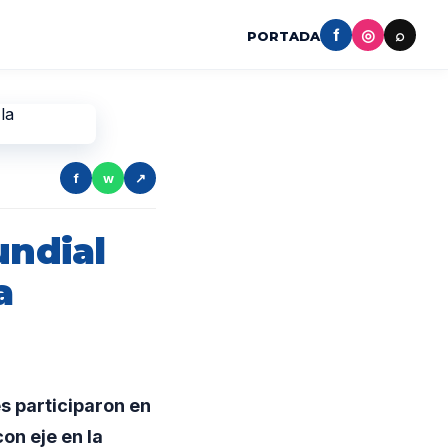
f
◎
⌕
PORTADA
f
w
↗
undial
a
s participaron en
on eje en la