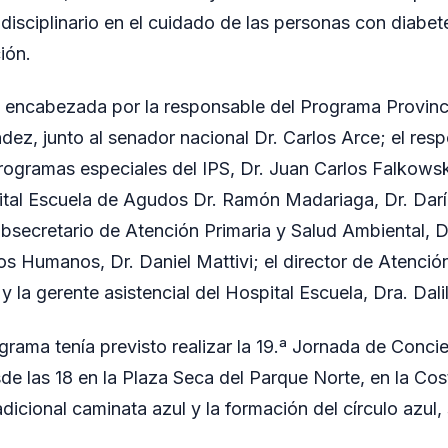
disciplinario en el cuidado de las personas con diabet
ión.
 encabezada por la responsable del Programa Provinci
dez, junto al senador nacional Dr. Carlos Arce; el res
rogramas especiales del IPS, Dr. Juan Carlos Falkowski
ital Escuela de Agudos Dr. Ramón Madariaga, Dr. Darí
secretario de Atención Primaria y Salud Ambiental, Dr.
s Humanos, Dr. Daniel Mattivi; el director de Atención
 la gerente asistencial del Hospital Escuela, Dra. Dali
ograma tenía previsto realizar la 19.ª Jornada de Conci
sde las 18 en la Plaza Seca del Parque Norte, en la Co
dicional caminata azul y la formación del círculo azul