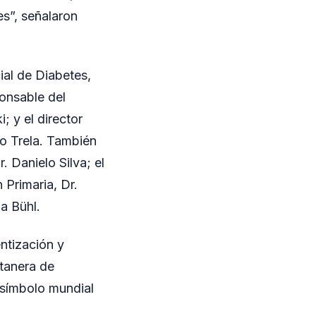
es”, señalaron
al de Diabetes,
ponsable del
; y el director
o Trela. También
 Danielo Silva; el
 Primaria, Dr.
la Bühl.
entización y
stanera de
, símbolo mundial