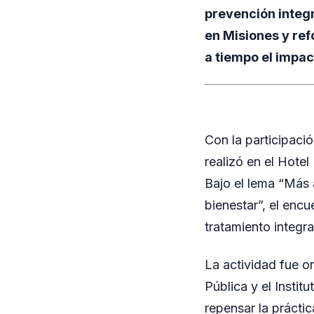
prevención integr
en Misiones y ref
a tiempo el impa
Con la participaci
realizó en el Hote
Bajo el lema “Más a
bienestar”, el enc
tratamiento integr
La actividad fue o
Pública y el Instit
repensar la prácti