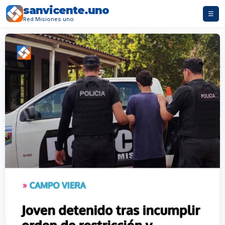
sanvicente.uno
☰
Red Misiones.uno