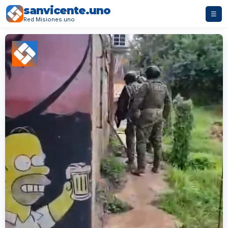
sanvicente.uno
☰
Red Misiones.uno