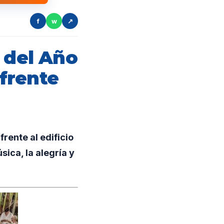
f
w
↗
 del Año
frente
rente al edificio
ica, la alegría y