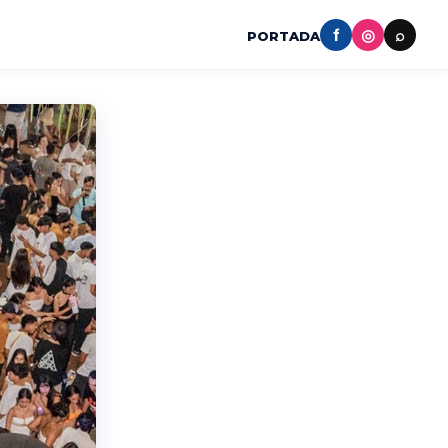
f
◎
⌕
PORTADA