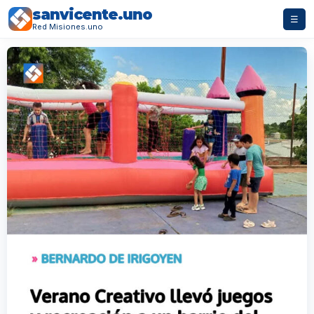
sanvicente.uno
☰
Red Misiones.uno