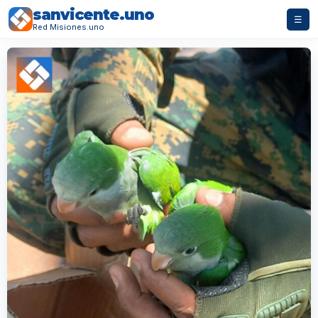
sanvicente.uno
☰
Red Misiones.uno