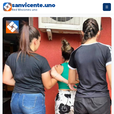
sanvicente.uno
☰
Red Misiones.uno