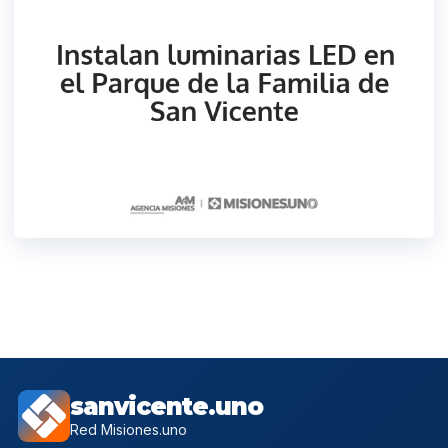
sanvicente.uno
Red Misiones.uno