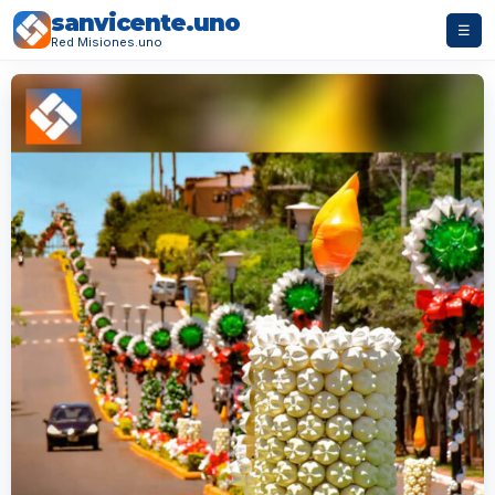
sanvicente.uno
☰
Red Misiones.uno