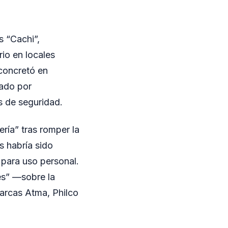
s “Cachi”,
io en locales
 concretó en
zado por
s de seguridad.
ría” tras romper la
s habría sido
 para uso personal.
es” —sobre la
marcas Atma, Philco