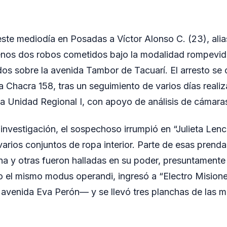
este mediodía en Posadas a Víctor Alonso C. (23), alia
enos dos robos cometidos bajo la modalidad rompevidr
os sobre la avenida Tambor de Tacuarí. El arresto se
a Chacra 158, tras un seguimiento de varios días reali
la Unidad Regional I, con apoyo de análisis de cámara
investigación, el sospechoso irrumpió en “Julieta Lence
 varios conjuntos de ropa interior. Parte de esas prenda
na y otras fueron halladas en su poder, presuntamente
o el mismo modus operandi, ingresó a “Electro Mision
i avenida Eva Perón— y se llevó tres planchas de las 