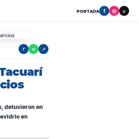
f
◎
⌕
PORTADA
f
w
↗
Tacuarí
cios
s, detuvieron en
evidrio en