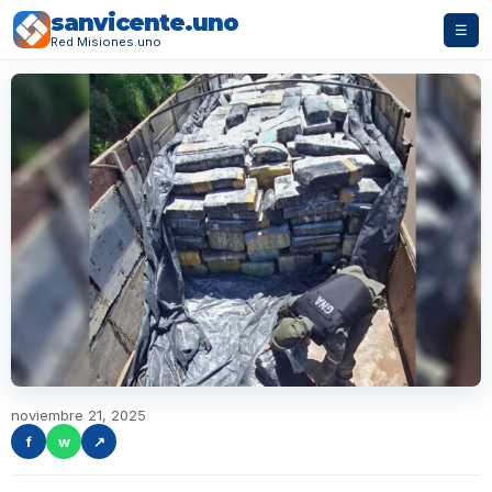
sanvicente.uno
☰
Red Misiones.uno
noviembre 21, 2025
f
w
↗