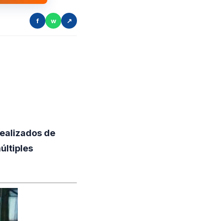
f
w
↗
realizados de
últiples