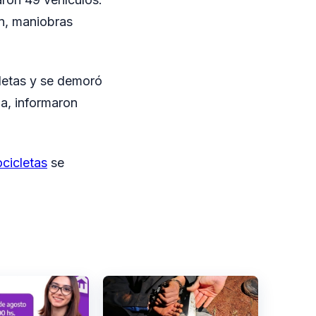
ón, maniobras
cletas y se demoró
ia, informaron
cicletas
se