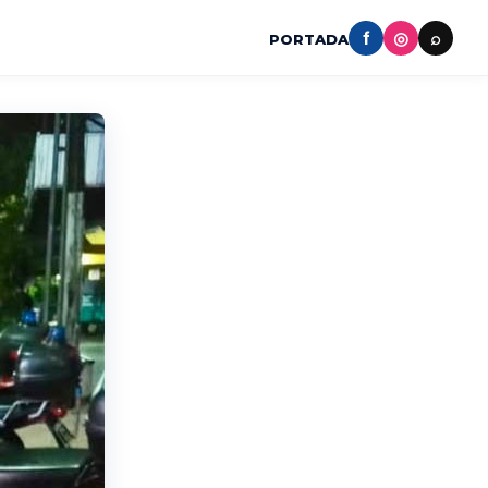
f
◎
⌕
PORTADA