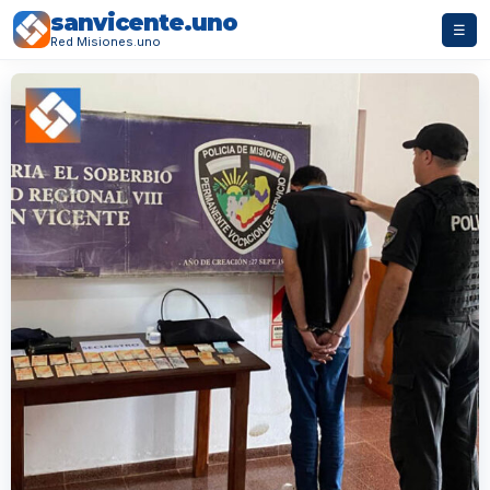
sanvicente.uno
☰
Red Misiones.uno