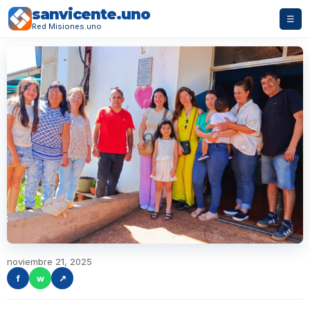
sanvicente.uno
☰
Red Misiones.uno
noviembre 21, 2025
f
w
↗