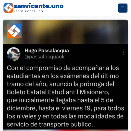
sanvicente.uno
☰
Red Misiones.uno