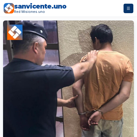
sanvicente.uno
☰
Red Misiones.uno