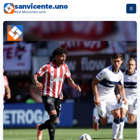
sanvicente.uno
☰
Red Misiones.uno