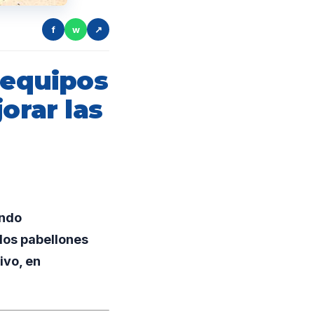
f
w
↗
 equipos
orar las
ando
 los pabellones
ivo, en