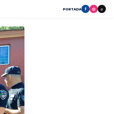
f
◎
⌕
PORTADA