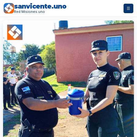
sanvicente.uno
☰
Red Misiones.uno