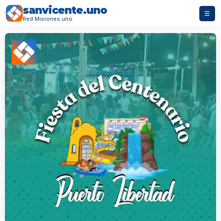
sanvicente.uno
☰
Red Misiones.uno