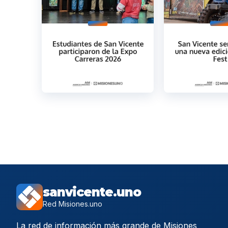
sanvicente.uno
Red Misiones.uno
La red de información más grande de Misiones