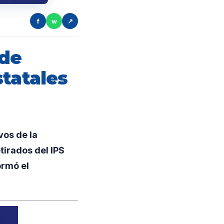
f
w
↗
 de
tatales
vos de la
tirados del IPS
ormó el