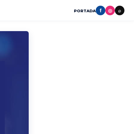
f
◎
⌕
PORTADA