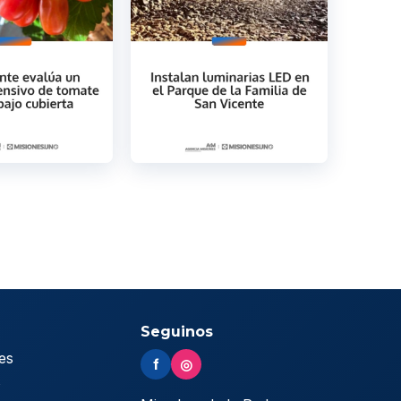
Seguinos
es
f
◎
s