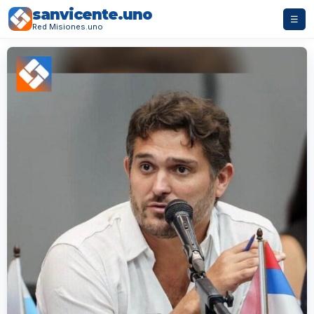
sanvicente.uno
☰
Red Misiones.uno