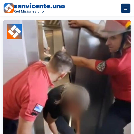
sanvicente.uno
☰
Red Misiones.uno