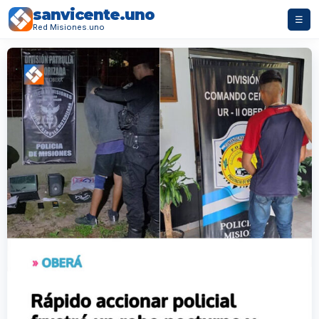
sanvicente.uno
☰
Red Misiones.uno