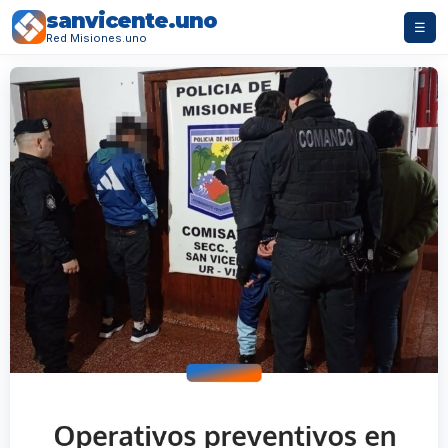
sanvicente.uno
☰
Red Misiones.uno