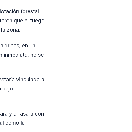
dotación forestal
ataron que el fuego
la zona.
 hídricas, en un
n inmediata, no se
estaría vinculado a
n bajo
gara y arrasara con
tal como la