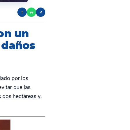
f
w
↗
on un
n daños
ado por los
vitar que las
s dos hectáreas y,