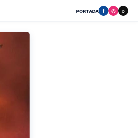
f
◎
⌕
PORTADA