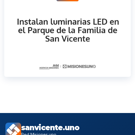
sanvicente.uno
Red Misiones.uno