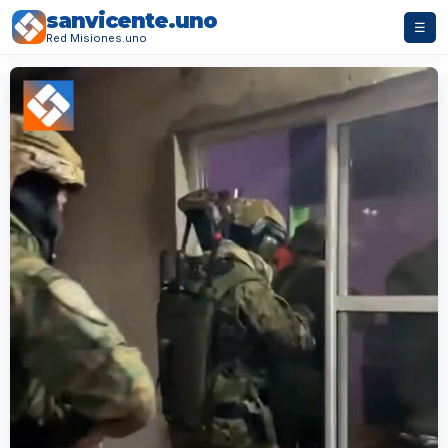
sanvicente.uno
☰
Red Misiones.uno