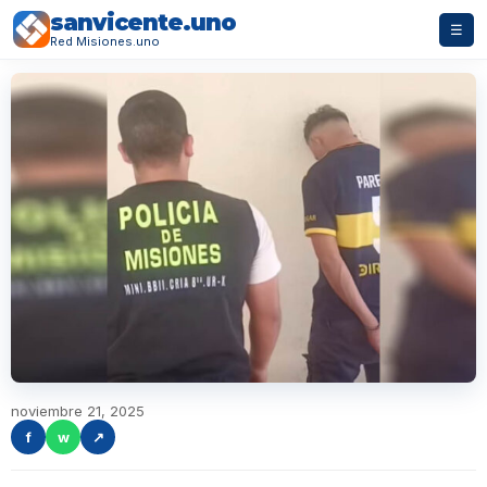
sanvicente.uno
☰
Red Misiones.uno
noviembre 21, 2025
f
w
↗