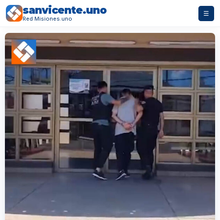
sanvicente.uno
☰
Red Misiones.uno