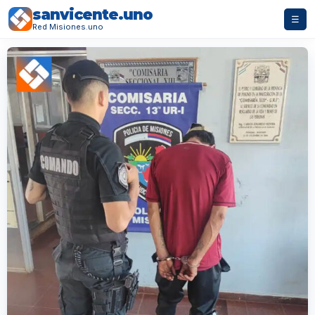
sanvicente.uno
☰
Red Misiones.uno