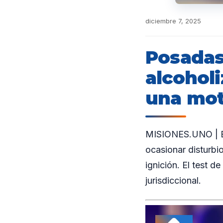
diciembre 7, 2025
Posadas
alcohol
una mot
MISIONES.UNO | En
ocasionar disturbi
ignición. El test d
jurisdiccional.