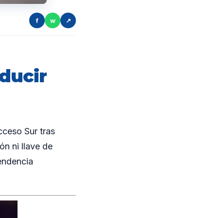
f
w
↗
ducir
ceso Sur tras
ón ni llave de
pendencia