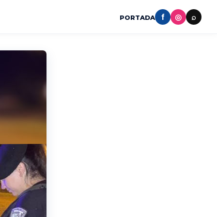
f
◎
⌕
PORTADA