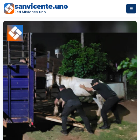
sanvicente.uno
☰
Red Misiones.uno