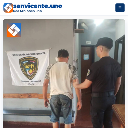
sanvicente.uno
☰
Red Misiones.uno