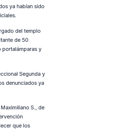
ídos ya habían sido
ciales.
rgado del templo
ltante de 50
o portalámparas y
Seccional Segunda y
tos denunciados ya
 Maximiliano S., de
ervención
lecer que los