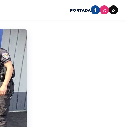
f
◎
⌕
PORTADA