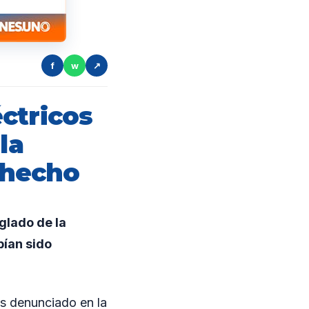
f
w
↗
ctricos
la
l hecho
glado de la
bían sido
os denunciado en la