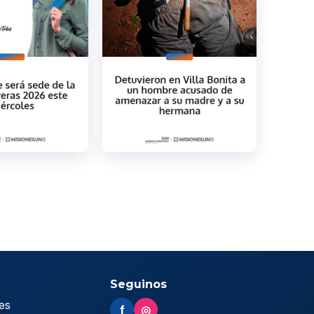
Seguinos
es
f
◎