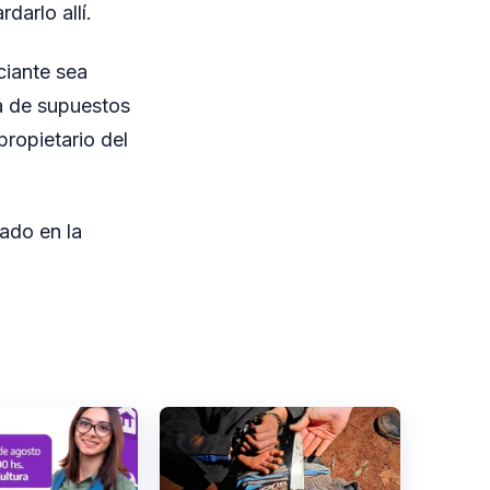
darlo allí.
ciante sea
da de supuestos
propietario del
ado en la