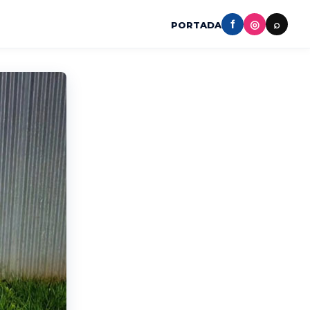
f
◎
⌕
PORTADA