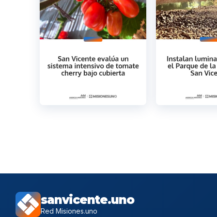
sanvicente.uno
Red Misiones.uno