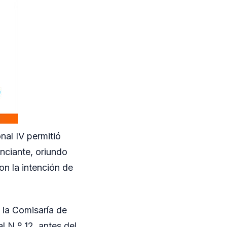
nal IV permitió
nciante, oriundo
n la intención de
 la Comisaría de
 N.º 12, antes del