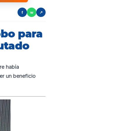
f
w
↗
bo para
utado
re había
er un beneficio