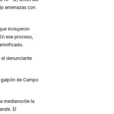
bajo amenazas con
 que incluyeron
 En ese proceso,
damnificado.
 el denunciante
un galpón de Campo
 la medianoche la
ande. El