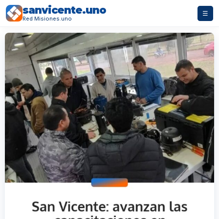
sanvicente.uno
☰
Red Misiones.uno