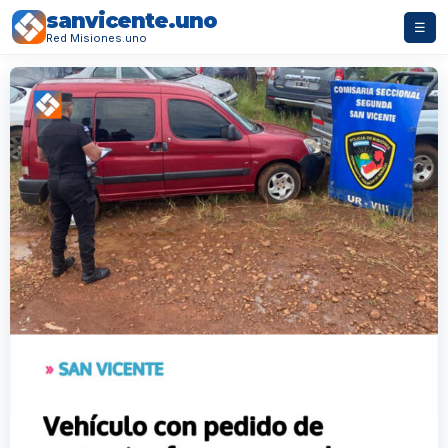
sanvicente.uno
☰
Red Misiones.uno